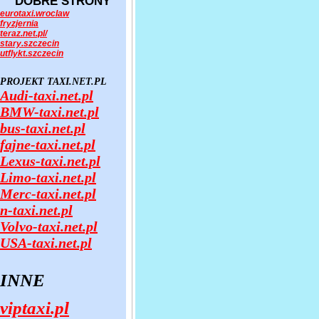
DOBRE STRONY
eurotaxi.wroclaw
fryzjernia
teraz.net.pl/
stary.szczecin
utflykt.szczecin
PROJEKT TAXI.NET.PL
Audi-taxi.net.pl
BMW-taxi.net.pl
bus-taxi.net.pl
fajne-taxi.net.pl
Lexus-taxi.net.pl
Limo-taxi.net.pl
Merc-taxi.net.pl
n-taxi.net.pl
Volvo-taxi.net.pl
USA-taxi.net.pl
INNE
viptaxi.pl