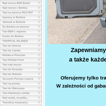
Nad morze BER Berlin
Nad morze z Berlina
Taxi na dworce PKS PKP
Imprezy w Berlinie
Jarmark w Berlinie
Do Berlina na dworce
Taxi BER z regionu
Kurier do Berlina
TROPICAL ISLANDS
Taxi do Drezna
Zapewniamy 
Taxi do Lipska
Klinika w Prenzlau
a także każd
Taxi Klinika Forst
Taxi nad morze
Taxi do Rostoku
Taxi do Niemiec
Oferujemy tylko tr
Szczecin Poznan Lawica
Taxi na promy
W zależności od gab
Taxi do Warszawy
Taxi Hamburg Lubeka
Nad wodę, na grilla...
Transfery marynarzy