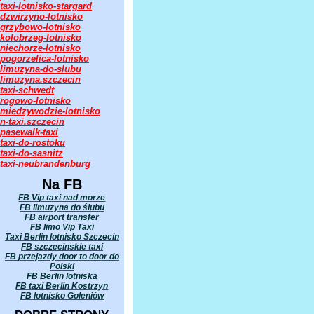
taxi-lotnisko-stargard
dzwirzyno-lotnisko
grzybowo-lotnisko
kolobrzeg-lotnisko
niechorze-lotnisko
pogorzelica-lotnisko
limuzyna-do-slubu
limuzyna.szczecin
taxi-schwedt
rogowo-lotnisko
miedzywodzie-lotnisko
n-taxi.szczecin
pasewalk-taxi
taxi-do-rostoku
taxi-do-sasnitz
taxi-neubrandenburg
Na FB
FB Vip taxi nad morze
FB limuzyna do ślubu
FB airport transfer
FB limo Vip Taxi
Taxi Berlin lotnisko Szczecin
FB szczecinskie taxi
FB przejazdy door to door do
Polski
FB Berlin lotniska
FB taxi Berlin Kostrzyn
FB lotnisko Goleniów