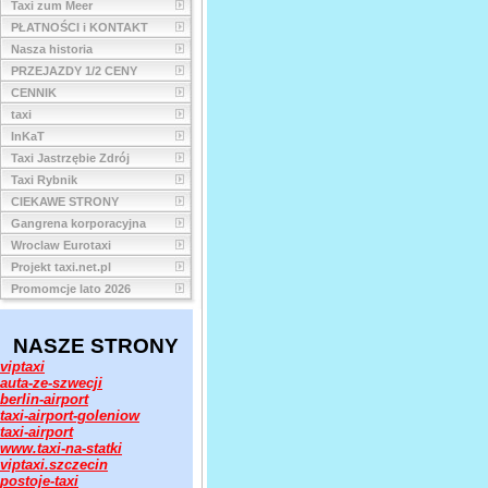
Taxi zum Meer
PŁATNOŚCI i KONTAKT
Nasza historia
PRZEJAZDY 1/2 CENY
CENNIK
taxi
InKaT
Taxi Jastrzębie Zdrój
Taxi Rybnik
CIEKAWE STRONY
Gangrena korporacyjna
Wroclaw Eurotaxi
Projekt taxi.net.pl
Promomcje lato 2026
NASZE STRONY
viptaxi
auta-ze-szwecji
berlin-airport
taxi-airport-goleniow
taxi-airport
www.taxi-na-statki
viptaxi.szczecin
postoje-taxi