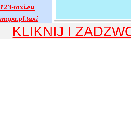
123-taxi.eu
mapa.pl.taxi
KLIKNIJ I ZADZW