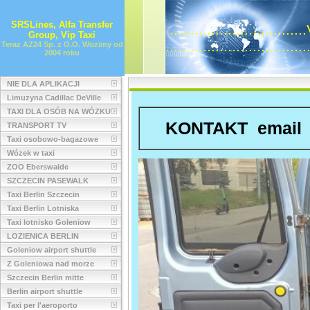
SRSLines, Alfa Transfer
...........................
Group, Vip Taxi
..............................
Teraz AZ24 Sp. z O.O. Wozimy od
2004 roku
NIE DLA APLIKACJI
Limuzyna Cadillac DeVille
TAXI DLA OSÓB NA WÓZKU
KONTAKT emai
TRANSPORT TV
Taxi osobowo-bagazowe
Wózek w taxi
ZOO Eberswalde
SZCZECIN PASEWALK
Taxi Berlin Szczecin
Taxi Berlin Lotniska
Taxi lotnisko Goleniow
LOZIENICA BERLIN
Goleniow airport shuttle
Z Goleniowa nad morze
Szczecin Berlin mitte
Berlin airport shuttle
Taxi per l'aeroporto