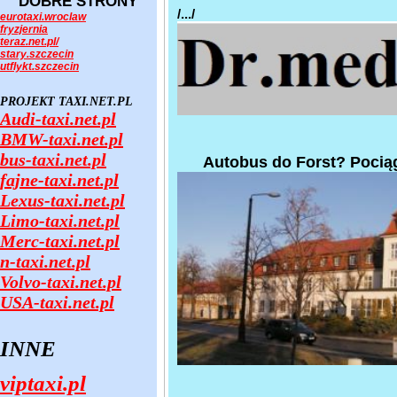
DOBRE STRONY
/.../
eurotaxi.wroclaw
fryzjernia
teraz.net.pl/
stary.szczecin
utflykt.szczecin
PROJEKT TAXI.NET.PL
Audi-taxi.net.pl
BMW-taxi.net.pl
bus-taxi.net.pl
Autobus do Forst? Pociąg
fajne-taxi.net.pl
Lexus-taxi.net.pl
Limo-taxi.net.pl
Merc-taxi.net.pl
n-taxi.net.pl
Volvo-taxi.net.pl
USA-taxi.net.pl
INNE
viptaxi.pl