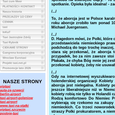
Taxi zum Meer
spotkanie. Opieka była idealna! - z
PŁATNOŚCI i KONTAKT
/.../
Nasza historia
PRZEJAZDY 1/2 CENY
To, że aborcja jest w Polsce kara
CENNIK
roku aborcje zrobiło tam ponad 10
Michael Juergensen.
taxi
InKaT
/.../
Taxi Jastrzębie Zdrój
D. Hagedorn mówi, że Polki, które 
Taxi Rybnik
przedstawiciela niemieckiego pra
podchodzą do tego trochę inaczej, 
CIEKAWE STRONY
stara się przekonać, że aborcja
Gangrena korporacyjna
przypadek, bo za nim zawsze stoi 
Wroclaw Eurotaxi
Płakała, że chyba Bóg mnie jej zesł
Projekt taxi.net.pl
przekonać kobiety, żeby nie usuwały
Promomcje lato 2026
/.../
Gdy na internetowej wyszukiwarce
holenderskiej organizacji Kobiety
NASZE STRONY
aborcja jest nielegalna. Kobiety
viptaxi
jeszcze liberalniejsze niż w Niem
auta-ze-szwecji
kobiety robią nie tylko w Holandii 
berlin-airport
taxi-airport-goleniow
Rodzą komfortowo Do Niemiec Polki
taxi-airport
wybierają się rzekomo na zakupy 
www.taxi-na-statki
niemieckich. Co trzeci noworode
viptaxi.szczecin
straszy Polki prokuratorem, a niem
postoje-taxi